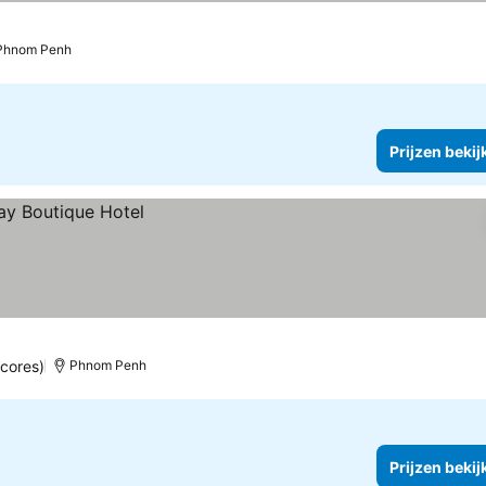
Phnom Penh
Prijzen bekij
scores)
Phnom Penh
Prijzen bekij