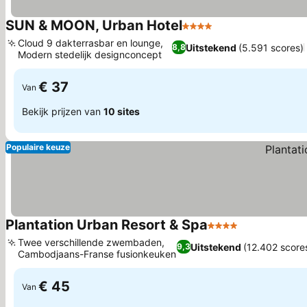
SUN & MOON, Urban Hotel
4 Sterren
Cloud 9 dakterrasbar en lounge,
Uitstekend
(5.591 scores)
8,8
Modern stedelijk designconcept
€ 37
Van
Bekijk prijzen van
10 sites
Populaire keuze
Plantation Urban Resort & Spa
4 Sterren
Twee verschillende zwembaden,
Uitstekend
(12.402 score
9,3
Cambodjaans-Franse fusionkeuken
€ 45
Van