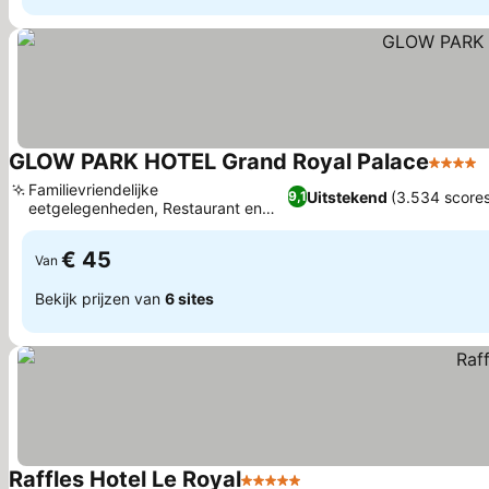
GLOW PARK HOTEL Grand Royal Palace
4 Sterr
Familievriendelijke
Uitstekend
(3.534 scores
9,1
eetgelegenheden, Restaurant en
bar met dakterras
€ 45
Van
Bekijk prijzen van
6 sites
Raffles Hotel Le Royal