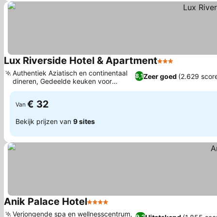
Lux Riverside Hotel & Apartment
3 Sterren
Authentiek Aziatisch en continentaal
Zeer goed
(2.629 scor
8,1
dineren, Gedeelde keuken voor
gasten
€ 32
Van
Bekijk prijzen van
9 sites
Anik Palace Hotel
4 Sterren
Verjongende spa en wellnesscentrum,
9,2