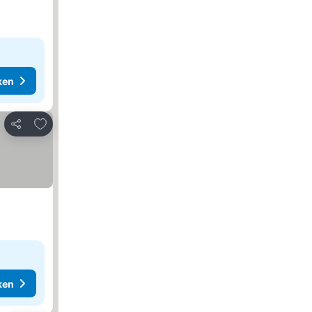
ken
Toevoegen aan favorieten
Delen
ken