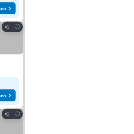
ken
Toevoegen aan favorieten
Delen
ken
Toevoegen aan favorieten
Delen