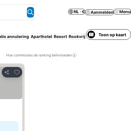
NL · €
Menu
Aanmelden
Toon op kaart
atis annulering
Aparthotel
Resort
Rookvrije kamers
Koelkast
Hoe commissies de ranking beïnvloeden
Toevoegen aan favorieten
Delen