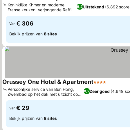
5 Sterren
Koninklijke Khmer en moderne
Uitstekend
(6.892 score
9,2
Franse keuken, Verjongende Raffles
Spa
€ 306
Van
Bekijk prijzen van
8 sites
Orussey One Hotel & Apartment
4 Sterren
Persoonlijke service van Bun Hong,
Zeer goed
(4.649 sc
8,2
Zwembad op het dak met uitzicht op
de stad
€ 29
Van
Bekijk prijzen van
8 sites