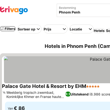
Bestemming
Filters
Sorteer op
Prijs
Locatie
Hotels
Sc
Hotels in Phnom Penh (Ca
Palace Gate Hotel & Resort by EHM
5 Sterren
Weelderig tropisch zwembad,
Uitstekend
(6.986 score
9,5
Koninklijke Khmer en Franse haute
cuisine
€ 86
Van