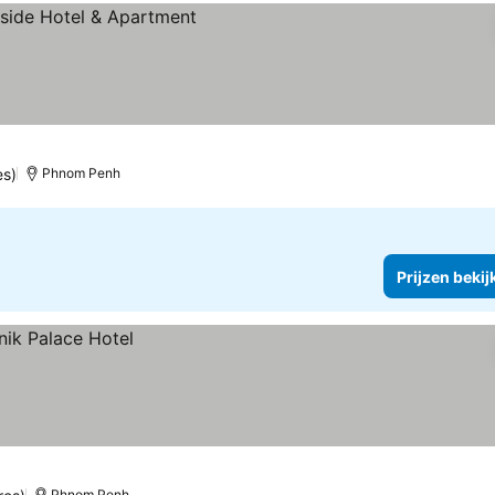
es)
Phnom Penh
Prijzen bekij
Phnom Penh