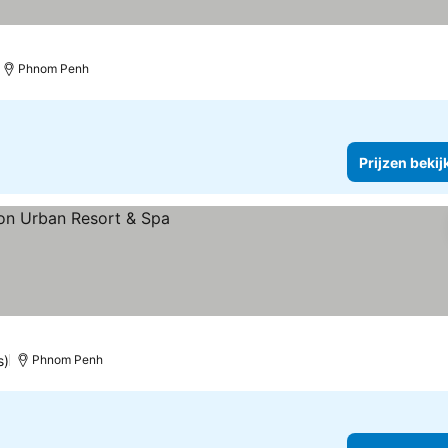
Phnom Penh
Prijzen bekij
s)
Phnom Penh