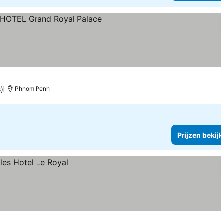
en
)
Phnom Penh
Prijzen bekij