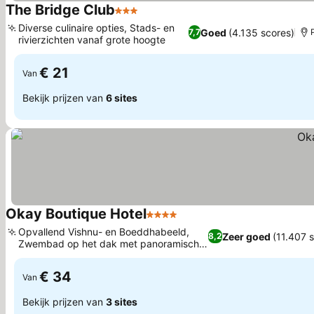
The Bridge Club
3 Sterren
Diverse culinaire opties, Stads- en
Goed
(4.135 scores)
7,7
rivierzichten vanaf grote hoogte
€ 21
Van
Bekijk prijzen van
6 sites
Okay Boutique Hotel
4 Sterren
Opvallend Vishnu- en Boeddhabeeld,
Zeer goed
(11.407 
8,2
Zwembad op het dak met panoramisch
uitzicht
€ 34
Van
Bekijk prijzen van
3 sites