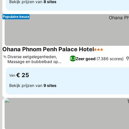
Bekijk prijzen van
8 sites
Populaire keuze
Ohana Phnom Penh Palace Hotel
3 Sterren
Diverse eetgelegenheden,
Zeer goed
(7.386 scores)
8,2
Massage en bubbelbad op
locatie
€ 25
Van
Bekijk prijzen van
9 sites