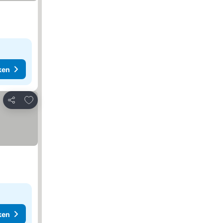
ken
Toevoegen aan favorieten
Delen
ken