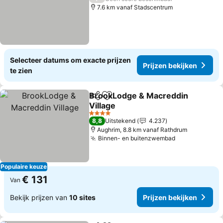
7.6 km vanaf Stadscentrum
Selecteer datums om exacte prijzen
Prijzen bekijken
te zien
BrookLodge & Macreddin
Delen
Toevoegen aan favorieten
Village
Prijzen bekijken
4 Sterren
8,8
Uitstekend
4.237
Aughrim, 8.8 km vanaf Rathdrum
Binnen- en buitenzwembad
Prijzen bekij
Populaire keuze
€ 131
Van
Bekijk prijzen van
10 sites
Prijzen bekijken