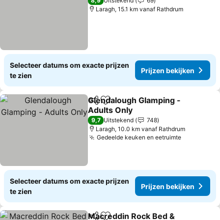
8,9
Uitstekend
69
Laragh, 15.1 km vanaf Rathdrum
Selecteer datums om exacte prijzen
Prijzen bekijken
te zien
Glendalough Glamping -
Delen
Toevoegen aan favorieten
Adults Only
Prijzen bekijken
9,7
Uitstekend
748
Laragh, 10.0 km vanaf Rathdrum
Gedeelde keuken en eetruimte
Prijzen be
Selecteer datums om exacte prijzen
Prijzen bekijken
te zien
Macreddin Rock Bed &