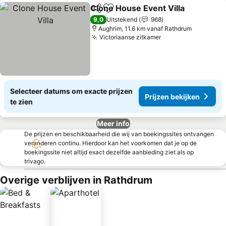
Clone House Event Villa
Delen
Toevoegen aan favorieten
Pr
9,0
Uitstekend
968
Aughrim, 11.6 km vanaf Rathdrum
Victoriaanse zitkamer
Prijzen bekijken
Selecteer datums om exacte prijzen
Prijzen bekijken
te zien
Meer info
De prijzen en beschikbaarheid die wij van boekingssites ontvangen
veranderen continu. Hierdoor kan het voorkomen dat je op de
boekingssite niet altijd exact dezelfde aanbieding ziet als op
trivago.
Overige verblijven in Rathdrum