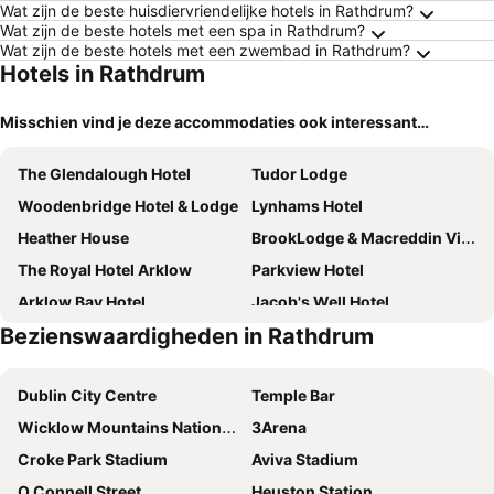
Wat zijn de beste huisdiervriendelijke hotels in Rathdrum?
Wat zijn de beste hotels met een spa in Rathdrum?
Wat zijn de beste hotels met een zwembad in Rathdrum?
Hotels in Rathdrum
Misschien vind je deze accommodaties ook interessant…
The Glendalough Hotel
Tudor Lodge
Woodenbridge Hotel & Lodge
Lynhams Hotel
Heather House
BrookLodge & Macreddin Village
The Royal Hotel Arklow
Parkview Hotel
Arklow Bay Hotel
Jacob's Well Hotel
Bezienswaardigheden in Rathdrum
Lettermore Country Home
Bridge Hotel
Clissmann Horse Caravans Glamping
The Bridge Tavern
Dublin City Centre
Temple Bar
Clone House
Chester Beatty Inn
Wicklow Mountains National Park
3Arena
Tinakilly Country House Hotel
Grand Hotel Wicklow
Croke Park Stadium
Aviva Stadium
Arklow Bay Conference & Leisure
O Connell Street
Heuston Station