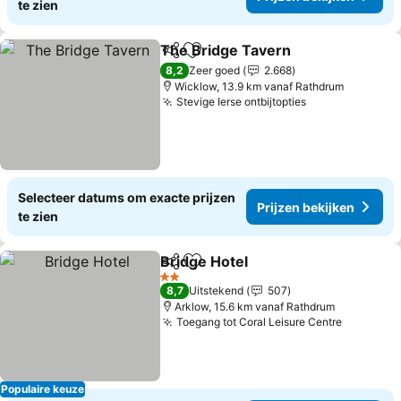
te zien
The Bridge Tavern
Delen
Toevoegen aan favorieten
Prijzen 
8,2
Zeer goed
2.668
Wicklow, 13.9 km vanaf Rathdrum
Stevige Ierse ontbijtopties
Prijzen bekijk
Selecteer datums om exacte prijzen
Prijzen bekijken
te zien
Bridge Hotel
Delen
Toevoegen aan favorieten
Prijzen bekijk
2 Sterren
8,7
Uitstekend
507
Arklow, 15.6 km vanaf Rathdrum
Toegang tot Coral Leisure Centre
Prijzen 
Populaire keuze