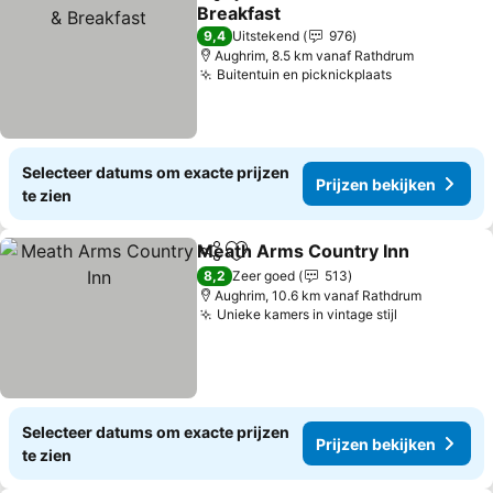
Delen
Toevoegen aan favorieten
Breakfast
Prijzen bekijken
9,4
Uitstekend
976
Aughrim, 8.5 km vanaf Rathdrum
Buitentuin en picknickplaats
Prijzen beki
Selecteer datums om exacte prijzen
Prijzen bekijken
te zien
Meath Arms Country Inn
Delen
Toevoegen aan favorieten
P
8,2
Zeer goed
513
Aughrim, 10.6 km vanaf Rathdrum
Unieke kamers in vintage stijl
Prijzen bek
Selecteer datums om exacte prijzen
Prijzen bekijken
te zien