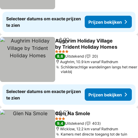
Selecteer datums om exacte prijzen
Prijzen bekijken
te zien
Aughrim Holiday Village
Delen
Toevoegen aan favorieten
by Trident Holiday Homes
Prijzen bekijken
4 Sterren
8,6
Uitstekend
20
Aughrim, 10.9 km vanaf Rathdrum
Schilderachtige wandelingen langs het meer
vlakbij
Selecteer datums om exacte prijzen
Prijzen bekijken
te zien
Glen Na Smole
Delen
Toevoegen aan favorieten
Prijzen beki
3 Sterren
9,4
Uitstekend
403
Wicklow, 12.2 km vanaf Rathdrum
Kamers met directe toegang tot de tuin
Prij