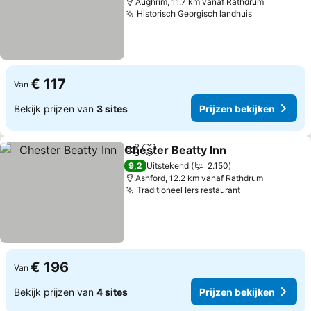
Aughrim, 11.7 km vanaf Rathdrum
Historisch Georgisch landhuis
Prijzen bek
€ 117
Van
Bekijk prijzen van
3 sites
Prijzen bekijken
Chester Beatty Inn
Delen
Toevoegen aan favorieten
Prijzen
9,2
Uitstekend
2.150
Ashford, 12.2 km vanaf Rathdrum
Traditioneel Iers restaurant
Prijzen bekij
€ 196
Van
Bekijk prijzen van
4 sites
Prijzen bekijken