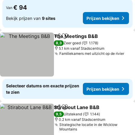
€ 94
Van
Bekijk prijzen van
9 sites
Prijzen bekijken
The Meetings B&B
Delen
Toevoegen aan favorieten
Prijzen 
8,3
Zeer goed
1.178
5.1 km vanaf Stadscentrum
Familiekamers met uitzicht op de rivier
Prij
Selecteer datums om exacte prijzen
Prijzen bekijken
te zien
Stirabout Lane B&B
Delen
Toevoegen aan favorieten
Prijzen
9,5
Uitstekend
1.144
0.2 km vanaf Stadscentrum
Strategische locatie in de Wicklow
Mountains