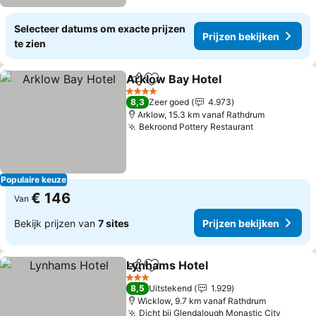
Selecteer datums om exacte prijzen
Prijzen bekijken
te zien
Arklow Bay Hotel
Delen
Toevoegen aan favorieten
Prijzen b
4 Sterren
8,3
Zeer goed
4.973
Arklow, 15.3 km vanaf Rathdrum
Bekroond Pottery Restaurant
Prijzen beki
Populaire keuze
€ 146
Van
Bekijk prijzen van
7 sites
Prijzen bekijken
Lynhams Hotel
Delen
Toevoegen aan favorieten
Prijzen beki
3 Sterren
8,5
Uitstekend
1.929
Wicklow, 9.7 km vanaf Rathdrum
Dicht bij Glendalough Monastic City
Prijze