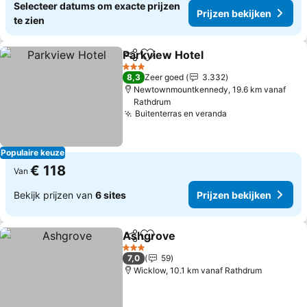
Selecteer datums om exacte prijzen
Prijzen bekijken
te zien
Parkview Hotel
Delen
Toevoegen aan favorieten
Prijzen bek
3 Sterren
8,3
Zeer goed
3.332
Newtownmountkennedy, 19.6 km vanaf
Rathdrum
Buitenterras en veranda
Prijzen bekijke
Populaire keuze
€ 118
Van
Bekijk prijzen van
6 sites
Prijzen bekijken
Ashgrove
Delen
Toevoegen aan favorieten
Prijzen bekijken
3 Sterren
7,0
59
Wicklow, 10.1 km vanaf Rathdrum