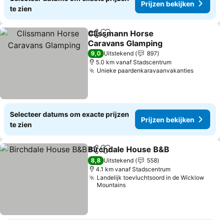
Prijzen bekijken
te zien
Clissmann Horse
Delen
Toevoegen aan favorieten
Caravans Glamping
Prijzen bekijken
9,0
Uitstekend
897
5.0 km vanaf Stadscentrum
Unieke paardenkaravaanvakanties
Prijzen
Selecteer datums om exacte prijzen
Prijzen bekijken
te zien
Birchdale House B&B
Delen
Toevoegen aan favorieten
Prijz
8,8
Uitstekend
558
4.1 km vanaf Stadscentrum
Landelijk toevluchtsoord in de Wicklow
Mountains