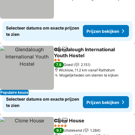
Selecteer datums om exacte prijzen
Prijzen bekijken
te zien
Glendalough International
Delen
Toevoegen aan favorieten
Youth Hostel
Prijzen bekijken
2 Sterren
7,8
Goed
2.151
Wicklow, 11.2 km vanaf Rathdrum
Mogelijkheden om sterren te kijken
Prijzen
Populaire keuze
Selecteer datums om exacte prijzen
Prijzen bekijken
te zien
Clone House
Delen
Toevoegen aan favorieten
Prijzen bekijk
4 Sterren
9,1
Uitstekend
1.284