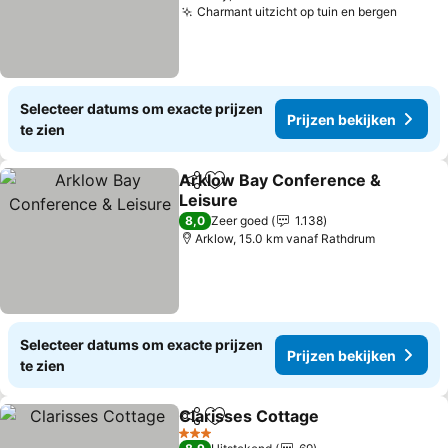
Charmant uitzicht op tuin en bergen
Prijze
Selecteer datums om exacte prijzen
Prijzen bekijken
te zien
Arklow Bay Conference &
Delen
Toevoegen aan favorieten
Leisure
Prijzen bekijken
8,0
Zeer goed
1.138
Arklow, 15.0 km vanaf Rathdrum
Selecteer datums om exacte prijzen
Prijzen bekijken
te zien
Clarisses Cottage
Delen
Toevoegen aan favorieten
Prijzen 
3 Sterren