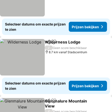
Selecteer datums om exacte prijzen
Prijzen bekijken
te zien
Wilderness Lodge
Delen
Toevoegen aan favorieten
Prijzen 
/
Geen score beschikbaar
8.7 km vanaf Stadscentrum
Selecteer datums om exacte prijzen
Prijzen bekijken
te zien
Glenmalure Mountain
Delen
Toevoegen aan favorieten
View
Prijzen bekijken
/
Geen score beschikbaar