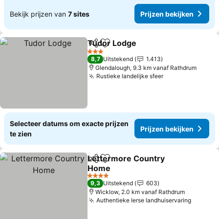
Bekijk prijzen van
7 sites
Prijzen bekijken
Tudor Lodge
Delen
Toevoegen aan favorieten
Prijzen bekijk
3 Sterren
8,7
Uitstekend
1.413
Glendalough, 9.3 km vanaf Rathdrum
Rustieke landelijke sfeer
Prijzen bekijke
Selecteer datums om exacte prijzen
Prijzen bekijken
te zien
Lettermore Country
Delen
Toevoegen aan favorieten
Home
Prijzen bekijken
4 Sterren
9,3
Uitstekend
603
Wicklow, 2.0 km vanaf Rathdrum
Authentieke Ierse landhuiservaring
Prijzen