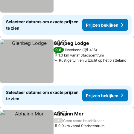
Selecteer datums om exacte prijzen
Prijzen bekijken
te zien
Glenbeg Lodge
Delen
Toevoegen aan favorieten
Prijzen bek
9,6
Uitstekend
416
1.0 km vanaf Stadscentrum
Rustige tuin en uitzicht op het platteland
Pri
Selecteer datums om exacte prijzen
Prijzen bekijken
te zien
Abhainn Mor
Delen
Toevoegen aan favorieten
Prijzen bekijk
/
Geen score beschikbaar
0.9 km vanaf Stadscentrum