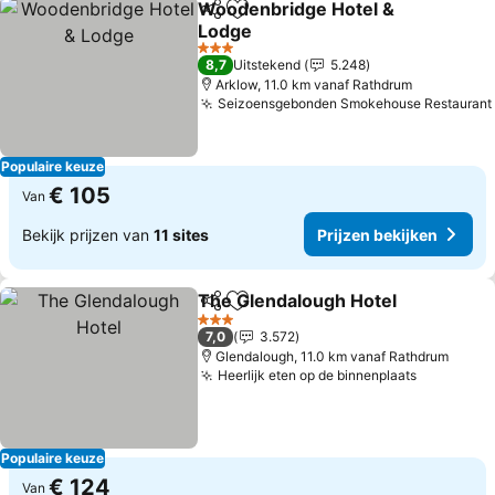
Woodenbridge Hotel &
Delen
Toevoegen aan favorieten
Lodge
Prijzen bekijken
3 Sterren
8,7
Uitstekend
5.248
Arklow, 11.0 km vanaf Rathdrum
Seizoensgebonden Smokehouse Restaurant
Populaire keuze
€ 105
Van
Bekijk prijzen van
11 sites
Prijzen bekijken
The Glendalough Hotel
Delen
Toevoegen aan favorieten
Pri
3 Sterren
7,0
3.572
Glendalough, 11.0 km vanaf Rathdrum
Heerlijk eten op de binnenplaats
Prijzen b
Populaire keuze
€ 124
Van