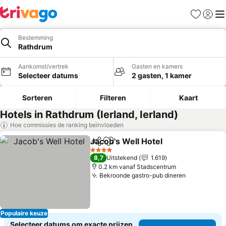
Favorieten
Aanmel
Me
Bestemming
Rathdrum
Aankomst/vertrek
Gasten en kamers
Selecteer datums
2 gasten, 1 kamer
Sorteren
Filteren
Kaart
Hotels in Rathdrum (Ierland, Ierland)
Hoe commissies de ranking beïnvloeden
Jacob's Well Hotel
Delen
Toevoegen aan favorieten
Prijzen 
4 Sterren
8,7
Uitstekend
1.619
0.2 km vanaf Stadscentrum
Bekroonde gastro-pub dineren
Prijzen be
Populaire keuze
Selecteer datums om exacte prijzen