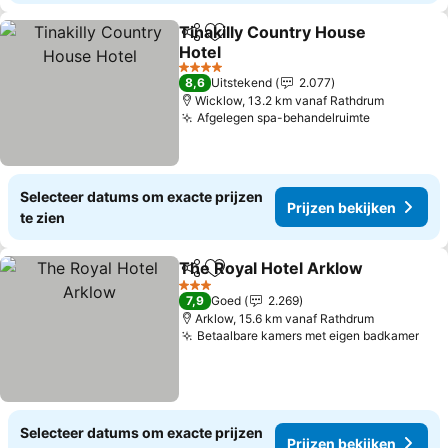
Tinakilly Country House
Delen
Toevoegen aan favorieten
Hotel
Prijzen bekijken
4 Sterren
8,6
Uitstekend
2.077
Wicklow, 13.2 km vanaf Rathdrum
Afgelegen spa-behandelruimte
Prijzen be
Selecteer datums om exacte prijzen
Prijzen bekijken
te zien
The Royal Hotel Arklow
Delen
Toevoegen aan favorieten
Pr
3 Sterren
7,9
Goed
2.269
Arklow, 15.6 km vanaf Rathdrum
Betaalbare kamers met eigen badkamer
Prij
Selecteer datums om exacte prijzen
Prijzen bekijken