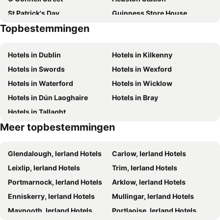
St Patrick's Day
Guinness Store House
Topbestemmingen
Dublin Castle
Trinity College Library
RDS Dublin
The Convention Centre Dublin
Hotels in Dublin
Hotels in Kilkenny
Dublin Zoo
Ballsbridge
Hotels in Swords
Hotels in Wexford
Ranelagh
Dublin Connolly Station
Hotels in Waterford
Hotels in Wicklow
St. James's Hospital
Vicar St
Hotels in Dún Laoghaire
Hotels in Bray
St Kevin's Kitchen - Glendalough Monastery
Mount Usher Gardens
Hotels in Tallaght
Brittas Bay
Wicklow 200
Meer topbestemmingen
Guinness Lake
Lough Tay
Powerscourt Garden
Kia Ora Mini Farm
Glendalough, Ierland Hotels
Carlow, Ierland Hotels
Stillorgan Shopping Centre
Crumlin
Leixlip, Ierland Hotels
Trim, Ierland Hotels
Punchestown Racecourse
Light House Cinema
Portmarnock, Ierland Hotels
Arklow, Ierland Hotels
Custom House
Leopardstown Racecourse
Enniskerry, Ierland Hotels
Mullingar, Ierland Hotels
The Old Jameson Distillery
Saggart
Maynooth, Ierland Hotels
Portlaoise, Ierland Hotels