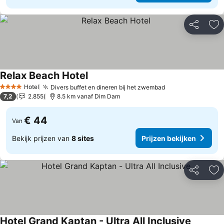
Delen
To
Relax Beach Hotel
Prijzen bekijken
Hotel
Divers buffet en dineren bij het zwembad
Prijzen bekijken
4 Sterren
7,2
2.855
8.5 km vanaf Dim Dam
€ 44
Van
Bekijk prijzen van
8 sites
Prijzen bekijken
Delen
To
Hotel Grand Kaptan - Ultra All Inclusive