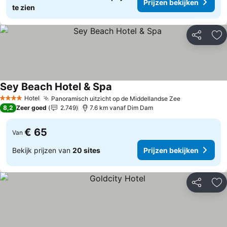
Prijzen bekijken
te zien
Delen
To
Sey Beach Hotel & Spa
Prijzen bekijken
Hotel
Panoramisch uitzicht op de Middellandse Zee
Prijzen beki
4 Sterren
8,2
Zeer goed
2.749
7.6 km vanaf Dim Dam
€ 65
Van
Bekijk prijzen van
20 sites
Prijzen bekijken
Delen
To