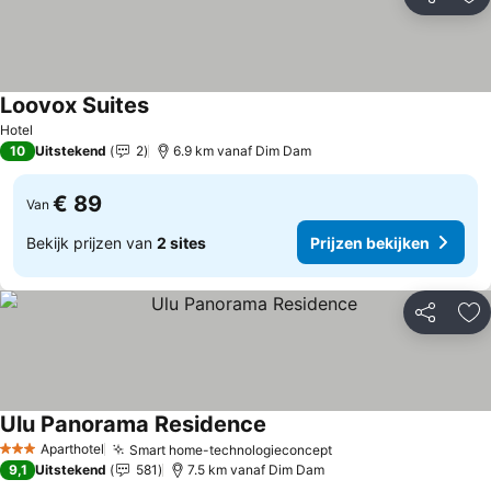
Delen
To
Loovox Suites
Prijzen bekijken
Hotel
10
Uitstekend
2
6.9 km vanaf Dim Dam
€ 89
Van
Bekijk prijzen van
2 sites
Prijzen bekijken
Delen
To
Ulu Panorama Residence
Prijzen bekijken
Aparthotel
Smart home-technologieconcept
Prijzen bekijken
3 Sterren
9,1
Uitstekend
581
7.5 km vanaf Dim Dam