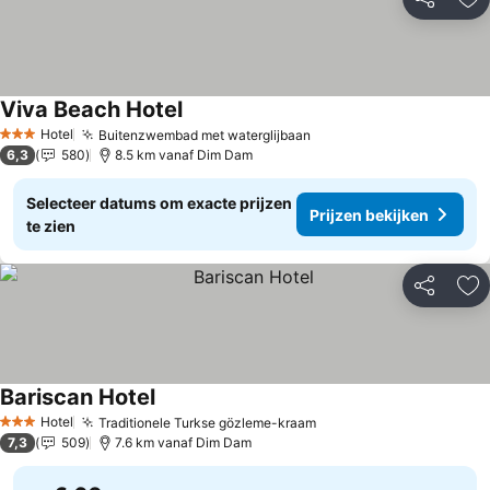
Delen
To
Viva Beach Hotel
Prijzen bekijken
Hotel
Buitenzwembad met waterglijbaan
Prijzen bekijken
3 Sterren
6,3
580
8.5 km vanaf Dim Dam
Selecteer datums om exacte prijzen
Prijzen bekijken
te zien
Delen
To
Bariscan Hotel
Prijzen bekijken
Hotel
Traditionele Turkse gözleme-kraam
Prijzen bekijken
3 Sterren
7,3
509
7.6 km vanaf Dim Dam