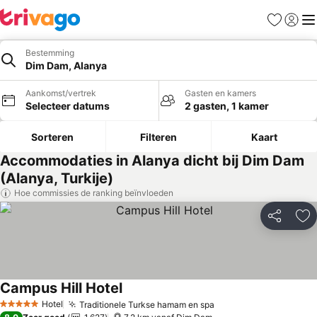
Favorieten
Aanmel
Me
Bestemming
Dim Dam, Alanya
Aankomst/vertrek
Gasten en kamers
Selecteer datums
2 gasten, 1 kamer
Sorteren
Filteren
Kaart
Accommodaties in Alanya dicht bij Dim Dam
(Alanya, Turkije)
Hoe commissies de ranking beïnvloeden
Delen
To
Campus Hill Hotel
Prijzen bekijken
Hotel
Traditionele Turkse hamam en spa
Prijzen bekijken
5 Sterren