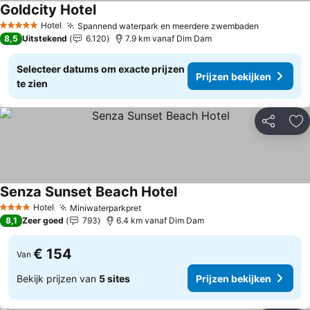
Goldcity Hotel
Prijzen bekijken
Hotel
Spannend waterpark en meerdere zwembaden
Prijzen be
5 Sterren
8,5
Uitstekend
6.120
7.9 km vanaf Dim Dam
Selecteer datums om exacte prijzen
Prijzen bekijken
te zien
Delen
To
Senza Sunset Beach Hotel
Prijzen bekijken
Hotel
Miniwaterparkpret
Prijzen bekijken
4 Sterren
8,1
Zeer goed
793
6.4 km vanaf Dim Dam
€ 154
Van
Bekijk prijzen van
5 sites
Prijzen bekijken