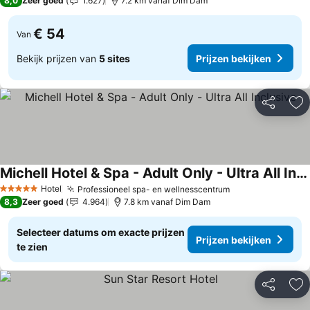
8,0
Zeer goed
1.627
7.2 km vanaf Dim Dam
€ 54
Van
Bekijk prijzen van
5 sites
Prijzen bekijken
Delen
To
Michell Hotel & Spa - Adult Only - Ultra All Inclusive
Prijzen bekijken
Hotel
Professioneel spa- en wellnesscentrum
Prijzen bekijke
5 Sterren
8,3
Zeer goed
4.964
7.8 km vanaf Dim Dam
Selecteer datums om exacte prijzen
Prijzen bekijken
te zien
Delen
To