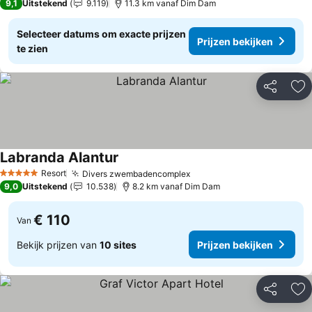
9,1
Uitstekend
9.119
11.3 km vanaf Dim Dam
Selecteer datums om exacte prijzen
Prijzen bekijken
te zien
Delen
To
Labranda Alantur
Prijzen bekijken
Resort
Divers zwembadencomplex
Prijzen bekijken
5 Sterren
9,0
Uitstekend
10.538
8.2 km vanaf Dim Dam
€ 110
Van
Bekijk prijzen van
10 sites
Prijzen bekijken
Delen
To