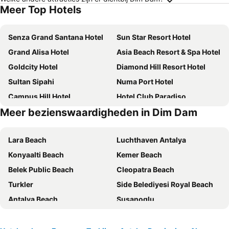
Meer Top Hotels
Senza Grand Santana Hotel
Sun Star Resort Hotel
Grand Alisa Hotel
Asia Beach Resort & Spa Hotel
Goldcity Hotel
Diamond Hill Resort Hotel
Sultan Sipahi
Numa Port Hotel
Campus Hill Hotel
Hotel Club Paradiso
Meer bezienswaardigheden in Dim Dam
The Lumos Deluxe Resort Hotel & Spa
Ark Apart and Suite Hotel
Avena Resort & Spa Hotel
Sey Beach Hotel & Spa
Lara Beach
Luchthaven Antalya
Kleopatra Dreams Beach Hotel
Ada Port Hotel Adults Only
Konyaalti Beach
Kemer Beach
Ananea Kleopatra Beach +12 Adult Only - former Cook's Club Alanya
Alaaddin Beach Hotel
Belek Public Beach
Cleopatra Beach
Kleopatra Ramira Hotel
Kleopatra Atlas Hotel
Turkler
Side Belediyesi Royal Beach
Grand Okan Hotel
Senza Sunset Beach Hotel
Antalya Beach
Susanoglu
Alaiye Kleopatra Hotel
Kırbıyık Resort Hotel - Alanya
Kale Ici
Sueno Golf Club
Villa Sonata
Ergün Hotel
Tasucu Limani
Kizkalesi