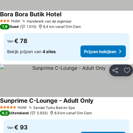
Bora Bora Butik Hotel
Prijzen bekijken
Hotel
Handwerk van de eigenaar
Prijzen bekijken
3 Sterren
7,9
Goed
1.515
8.4 km vanaf Dim Dam
€ 78
Van
Bekijk prijzen van
4 sites
Prijzen bekijken
Delen
To
Sunprime C-Lounge - Adult Only
Prijzen bekijken
Hotel
Sandal Turks Bad en Spa
Prijzen bekijken
5 Sterren
9,2
Uitstekend
5.935
8.9 km vanaf Dim Dam
€ 93
Van