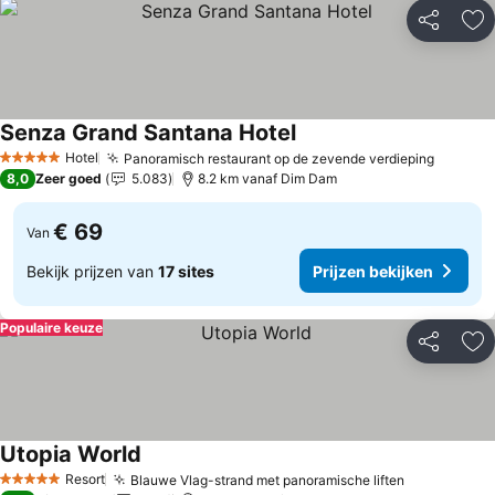
Delen
To
Senza Grand Santana Hotel
Prijzen bekijken
Hotel
Panoramisch restaurant op de zevende verdieping
Prijzen
5 Sterren
8,0
Zeer goed
5.083
8.2 km vanaf Dim Dam
€ 69
Van
Bekijk prijzen van
17 sites
Prijzen bekijken
Populaire keuze
Delen
To
Utopia World
Prijzen bekijken
Resort
Blauwe Vlag-strand met panoramische liften
Prijzen bek
5 Sterren