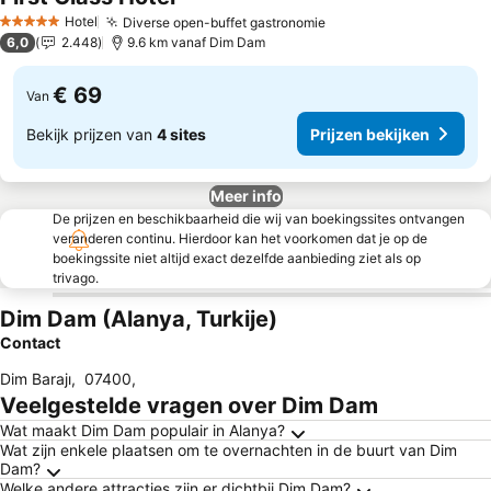
Prijzen bekijken
Hotel
Diverse open-buffet gastronomie
Prijzen bekijken
5 Sterren
6,0
2.448
9.6 km vanaf Dim Dam
€ 69
Van
Bekijk prijzen van
4 sites
Prijzen bekijken
Meer info
De prijzen en beschikbaarheid die wij van boekingssites ontvangen
veranderen continu. Hierdoor kan het voorkomen dat je op de
boekingssite niet altijd exact dezelfde aanbieding ziet als op
trivago.
Dim Dam (Alanya, Turkije)
Contact
Dim Barajı
,
07400
,
Veelgestelde vragen over Dim Dam
Wat maakt Dim Dam populair in Alanya?
Wat zijn enkele plaatsen om te overnachten in de buurt van Dim
Dam?
Welke andere attracties zijn er dichtbij Dim Dam?