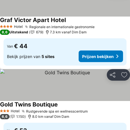
Graf Victor Apart Hotel
Prijzen bekijken
Hotel
Regionale en internationale gastronomie
Prijzen bekijken
4 Sterren
8,6
Uitstekend
679
7.3 km vanaf Dim Dam
€ 44
Van
Bekijk prijzen van
5 sites
Prijzen bekijken
Delen
To
Gold Twins Boutique
Prijzen bekijken
Hotel
Rustgevende spa en wellnesscentrum
Prijzen bekijken
3 Sterren
6,6
1.150
8.0 km vanaf Dim Dam