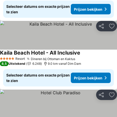
Selecteer datums om exacte prijzen
Prijzen bekijken
te zien
Delen
To
Kaila Beach Hotel - All Inclusive
Prijzen bekijken
Resort
Dineren bij Ottoman en Kaktus
Prijzen bekijken
5 Sterren
8,5
Uitstekend
6.248
9.0 km vanaf Dim Dam
Selecteer datums om exacte prijzen
Prijzen bekijken
te zien
Delen
To