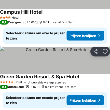
Campus Hill Hotel
Prijzen bekijken
Hotel
4 Sterren
8,1
Zeer goed
1.610
6.0 km vanaf Dim Dam
Selecteer datums om exacte prijzen
Prijzen bekijken
te zien
Delen
To
Green Garden Resort & Spa Hotel
Prijzen bekijken
Hotel
Uitgebreide waterpretzones
Prijzen bekijken
5 Sterren
9,1
Uitstekend
3.973
9.5 km vanaf Dim Dam
Selecteer datums om exacte prijzen
Prijzen bekijken
te zien