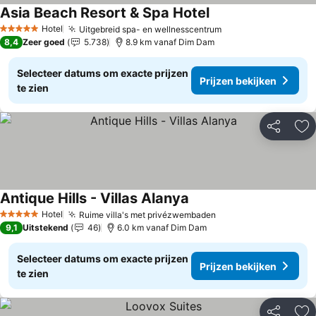
Asia Beach Resort & Spa Hotel
Prijzen bekijken
Hotel
Uitgebreid spa- en wellnesscentrum
Prijzen bekijken
5 Sterren
8,4
Zeer goed
5.738
8.9 km vanaf Dim Dam
Selecteer datums om exacte prijzen
Prijzen bekijken
te zien
Delen
To
Antique Hills - Villas Alanya
Prijzen bekijken
Hotel
Ruime villa's met privézwembaden
Prijzen bekijken
5 Sterren
9,1
Uitstekend
46
6.0 km vanaf Dim Dam
Selecteer datums om exacte prijzen
Prijzen bekijken
te zien