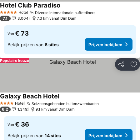
Hotel Club Paradiso
Prijzen bekijken
Hotel
Diverse internationale buffetdiners
Prijzen bekijken
5 Sterren
7,1
3.004
7.3 km vanaf Dim Dam
€ 73
Van
Bekijk prijzen van
6 sites
Prijzen bekijken
Populaire keuze
Delen
To
Galaxy Beach Hotel
Prijzen bekijken
Hotel
Seizoensgebonden buitenzwembaden
Prijzen bekijken
4 Sterren
6,2
1.349
9.1 km vanaf Dim Dam
€ 36
Van
Bekijk prijzen van
14 sites
Prijzen bekijken