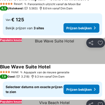
Prijzen b
Resort
Panoramisch uitzicht vanaf de Moon Bar
Prijzen bekij
5 Sterren
8,5
Uitstekend
5.563
8.6 km vanaf Dim Dam
€ 125
Van
Bekijk prijzen van
3 sites
Prijzen bekijken
Populaire keuze
Delen
To
Blue Wave Suite Hotel
Prijzen bekijken
Hotel
Aquapark van de nieuwe generatie
Prijzen bekijken
4 Sterren
7,9
Goed
3.218
9.3 km vanaf Dim Dam
Selecteer datums om exacte prijzen
Prijzen bekijken
te zien
Populaire keuze