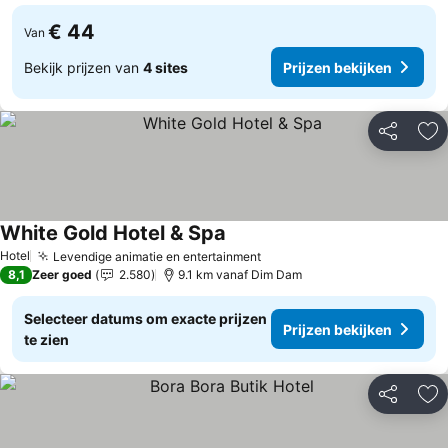
€ 44
Van
Bekijk prijzen van
4 sites
Prijzen bekijken
Delen
To
White Gold Hotel & Spa
Prijzen bekijken
Hotel
Levendige animatie en entertainment
Prijzen bekijken
8,1
Zeer goed
2.580
9.1 km vanaf Dim Dam
Selecteer datums om exacte prijzen
Prijzen bekijken
te zien
Delen
To