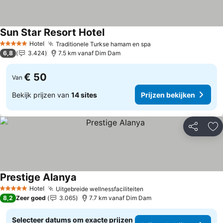
Sun Star Resort Hotel
Prijzen bekijken
Hotel
Traditionele Turkse hamam en spa
Prijzen bekijken
5 Sterren
6,8
3.424
7.5 km vanaf Dim Dam
€ 50
Van
Bekijk prijzen van
14 sites
Prijzen bekijken
Delen
To
Prestige Alanya
Prijzen bekijken
Hotel
Uitgebreide wellnessfaciliteiten
Prijzen bekijken
5 Sterren
8,2
Zeer goed
3.065
7.7 km vanaf Dim Dam
Selecteer datums om exacte prijzen