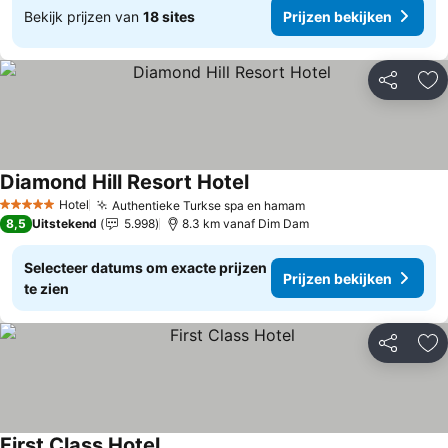
Bekijk prijzen van
18 sites
Prijzen bekijken
Delen
To
Diamond Hill Resort Hotel
Prijzen bekijken
Hotel
Authentieke Turkse spa en hamam
Prijzen bekijken
5 Sterren
8,5
Uitstekend
5.998
8.3 km vanaf Dim Dam
Selecteer datums om exacte prijzen
Prijzen bekijken
te zien
Delen
To
First Class Hotel