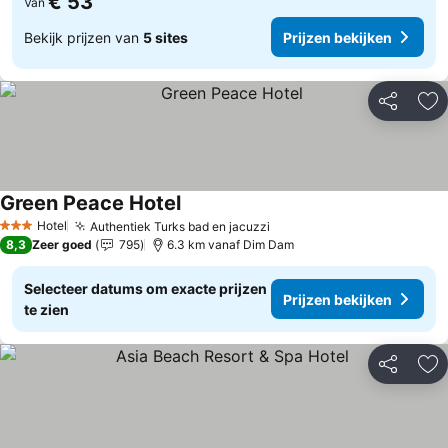
€ 53
Van
Bekijk prijzen van
5 sites
Prijzen bekijken
Delen
To
Green Peace Hotel
Prijzen bekijken
Hotel
Authentiek Turks bad en jacuzzi
Prijzen bekijken
3 Sterren
8,3
Zeer goed
795
6.3 km vanaf Dim Dam
Selecteer datums om exacte prijzen
Prijzen bekijken
te zien
Delen
To