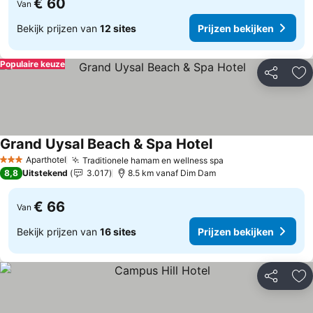
€ 60
Van
Bekijk prijzen van
12 sites
Prijzen bekijken
Populaire keuze
Delen
To
Grand Uysal Beach & Spa Hotel
Prijzen bekijken
Aparthotel
Traditionele hamam en wellness spa
Prijzen bekijken
3 Sterren
8,8
Uitstekend
3.017
8.5 km vanaf Dim Dam
€ 66
Van
Bekijk prijzen van
16 sites
Prijzen bekijken
Delen
To