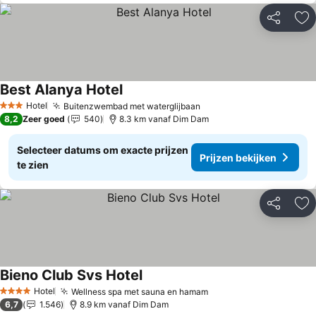
Delen
To
Best Alanya Hotel
Prijzen bekijken
Hotel
Buitenzwembad met waterglijbaan
Prijzen bekijken
3 Sterren
8,2
Zeer goed
540
8.3 km vanaf Dim Dam
Selecteer datums om exacte prijzen
Prijzen bekijken
te zien
Delen
To
Bieno Club Svs Hotel
Prijzen bekijken
Hotel
Wellness spa met sauna en hamam
Prijzen bekijken
4 Sterren
6,7
1.546
8.9 km vanaf Dim Dam