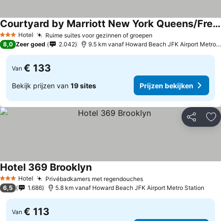
Courtyard by Marriott New York Queens/Fresh Meadows
Hotel
Ruime suites voor gezinnen of groepen
3 Sterren
8,0
Zeer goed
2.042
9.5 km vanaf Howard Beach JFK Airport Metro Station
€ 133
Van
Bekijk prijzen van
19 sites
Prijzen bekijken
Delen
To
Hotel 369 Brooklyn
Hotel
Privébadkamers met regendouches
3 Sterren
6,5
1.686
5.8 km vanaf Howard Beach JFK Airport Metro Station
€ 113
Van