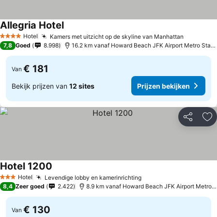
Allegria Hotel
Hotel
Kamers met uitzicht op de skyline van Manhattan
4 Sterren
7,8
Goed
8.998
16.2 km vanaf Howard Beach JFK Airport Metro Station
€ 181
Van
Bekijk prijzen van
12 sites
Prijzen bekijken
Delen
To
Hotel 1200
Hotel
Levendige lobby en kamerinrichting
3 Sterren
8,4
Zeer goed
2.422
8.9 km vanaf Howard Beach JFK Airport Metro Station
€ 130
Van