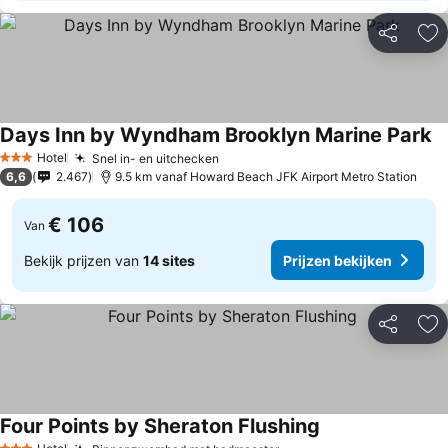
Delen
To
Days Inn by Wyndham Brooklyn Marine Park
Hotel
Snel in- en uitchecken
3 Sterren
6,6
2.467
9.5 km vanaf Howard Beach JFK Airport Metro Station
€ 106
Van
Bekijk prijzen van
14 sites
Prijzen bekijken
Delen
To
Four Points by Sheraton Flushing