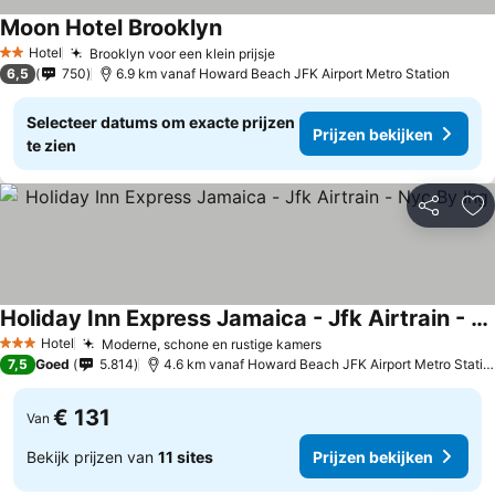
Moon Hotel Brooklyn
Hotel
Brooklyn voor een klein prijsje
2 Sterren
6,5
750
6.9 km vanaf Howard Beach JFK Airport Metro Station
Selecteer datums om exacte prijzen
Prijzen bekijken
te zien
Delen
To
Holiday Inn Express Jamaica - Jfk Airtrain - Nyc By Ihg
Hotel
Moderne, schone en rustige kamers
3 Sterren
7,5
Goed
5.814
4.6 km vanaf Howard Beach JFK Airport Metro Station
€ 131
Van
Bekijk prijzen van
11 sites
Prijzen bekijken