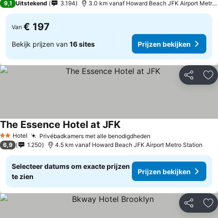
9,1
Uitstekend
3.194
3.0 km vanaf Howard Beach JFK Airport Metro Station
€ 197
Van
Bekijk prijzen van
16 sites
Prijzen bekijken
Delen
To
The Essence Hotel at JFK
Hotel
Privébadkamers met alle benodigdheden
2 Sterren
6,9
1.250
4.5 km vanaf Howard Beach JFK Airport Metro Station
Selecteer datums om exacte prijzen
Prijzen bekijken
te zien
Delen
To