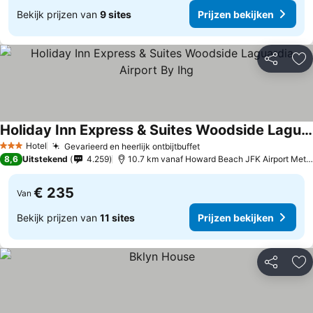
Bekijk prijzen van
9 sites
Prijzen bekijken
Delen
To
Holiday Inn Express & Suites Woodside Laguardia Airport By Ihg
Hotel
Gevarieerd en heerlijk ontbijtbuffet
3 Sterren
8,6
Uitstekend
4.259
10.7 km vanaf Howard Beach JFK Airport Metro Station
€ 235
Van
Bekijk prijzen van
11 sites
Prijzen bekijken
Delen
To