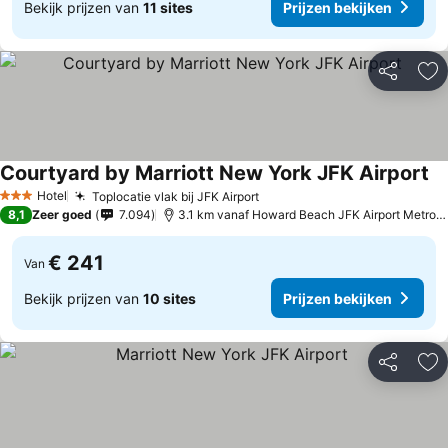
Bekijk prijzen van
11 sites
Prijzen bekijken
Delen
To
Courtyard by Marriott New York JFK Airport
Hotel
Toplocatie vlak bij JFK Airport
3 Sterren
8,1
Zeer goed
7.094
3.1 km vanaf Howard Beach JFK Airport Metro Station
€ 241
Van
Bekijk prijzen van
10 sites
Prijzen bekijken
Delen
To