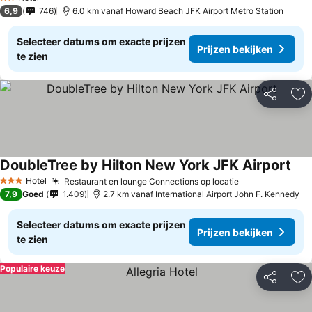
2 Sterren
6,9
746
6.0 km vanaf Howard Beach JFK Airport Metro Station
Selecteer datums om exacte prijzen
Prijzen bekijken
te zien
Delen
To
DoubleTree by Hilton New York JFK Airport
Hotel
Restaurant en lounge Connections op locatie
3 Sterren
7,9
Goed
1.409
2.7 km vanaf International Airport John F. Kennedy
Selecteer datums om exacte prijzen
Prijzen bekijken
te zien
Populaire keuze
Delen
To