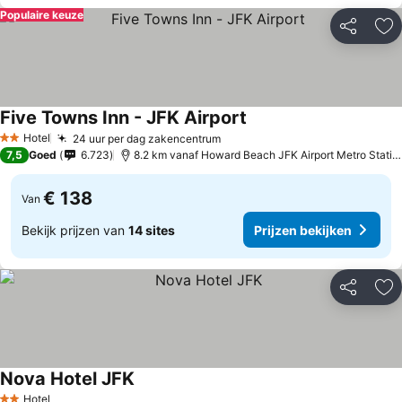
Populaire keuze
Delen
To
Five Towns Inn - JFK Airport
Hotel
24 uur per dag zakencentrum
2 Sterren
7,5
Goed
6.723
8.2 km vanaf Howard Beach JFK Airport Metro Station
€ 138
Van
Bekijk prijzen van
14 sites
Prijzen bekijken
Delen
To
Nova Hotel JFK
Hotel