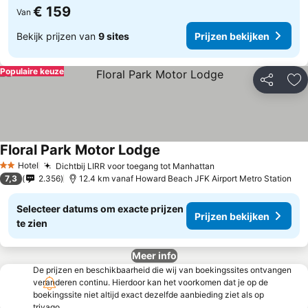
€ 159
Van
Bekijk prijzen van
9 sites
Prijzen bekijken
Populaire keuze
Delen
To
Floral Park Motor Lodge
Hotel
Dichtbij LIRR voor toegang tot Manhattan
2 Sterren
7,3
2.356
12.4 km vanaf Howard Beach JFK Airport Metro Station
Selecteer datums om exacte prijzen
Prijzen bekijken
te zien
Meer info
De prijzen en beschikbaarheid die wij van boekingssites ontvangen
veranderen continu. Hierdoor kan het voorkomen dat je op de
boekingssite niet altijd exact dezelfde aanbieding ziet als op
trivago.