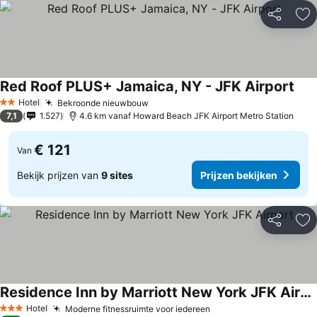
Delen
To
Red Roof PLUS+ Jamaica, NY - JFK Airport
Hotel
Bekroonde nieuwbouw
2 Sterren
7,1
1.527
4.6 km vanaf Howard Beach JFK Airport Metro Station
€ 121
Van
Bekijk prijzen van
9 sites
Prijzen bekijken
Delen
To
Residence Inn by Marriott New York JFK Airport
Hotel
Moderne fitnessruimte voor iedereen
3 Sterren