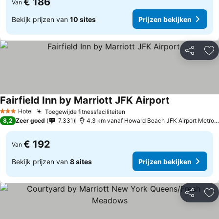
€ 186
Van
Bekijk prijzen van
10 sites
Prijzen bekijken
Delen
To
Fairfield Inn by Marriott JFK Airport
Hotel
Toegewijde fitnessfaciliteiten
3 Sterren
8,2
Zeer goed
7.331
4.3 km vanaf Howard Beach JFK Airport Metro Station
€ 192
Van
Bekijk prijzen van
8 sites
Prijzen bekijken
Delen
To