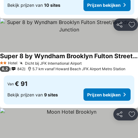
Bekijk prijzen van
10 sites
Prijzen bekijken
Delen
To
Super 8 by Wyndham Brooklyn Fulton Street/Broadway Junction
Hotel
Dicht bij JFK International Airport
2 Sterren
6,2
842
5.7 km vanaf Howard Beach JFK Airport Metro Station
€ 91
Van
Bekijk prijzen van
9 sites
Prijzen bekijken
Delen
To