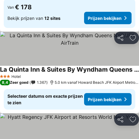
€ 178
Van
Bekijk prijzen van
12 sites
Prijzen bekijken
Delen
To
La Quinta Inn & Suites By Wyndham Queens NYC/JFK AirTrain
Hotel
3 Sterren
8,4
Zeer goed
1.367
5.0 km vanaf Howard Beach JFK Airport Metro Station
Selecteer datums om exacte prijzen
Prijzen bekijken
te zien
Delen
To