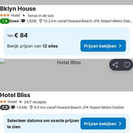
Bklyn House
Hotel
Terras in de tuin
3 Sterren
7,5
Goed
1.629
10.2 km vanaf Howard Beach JFK Airport Metro Station
€ 84
Van
Bekijk prijzen van
12 sites
Prijzen bekijken
Delen
To
Hotel Bliss
Hotel
24/7 receptie
2 Sterren
7,3
1.048
4.0 km vanaf Howard Beach JFK Airport Metro Station
Selecteer datums om exacte prijzen
Prijzen bekijken
te zien