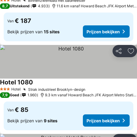
Hotel
Binnenzwembad met badmeester
3 Sterren
8,7
Uitstekend
4.933
11.6 km vanaf Howard Beach JFK Airport Metro Station
€ 187
Van
Bekijk prijzen van
15 sites
Prijzen bekijken
Delen
To
Hotel 1080
Hotel
Strak industrieel Brooklyn-design
3 Sterren
7,9
Goed
1.960
9.3 km vanaf Howard Beach JFK Airport Metro Station
€ 85
Van
Bekijk prijzen van
9 sites
Prijzen bekijken