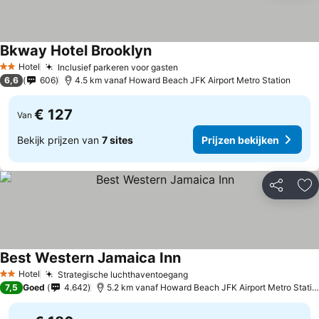
Bkway Hotel Brooklyn
Hotel
Inclusief parkeren voor gasten
2 Sterren
6,6
606
4.5 km vanaf Howard Beach JFK Airport Metro Station
€ 127
Van
Bekijk prijzen van
7 sites
Prijzen bekijken
Delen
To
Best Western Jamaica Inn
Hotel
Strategische luchthaventoegang
2 Sterren
7,5
Goed
4.642
5.2 km vanaf Howard Beach JFK Airport Metro Station