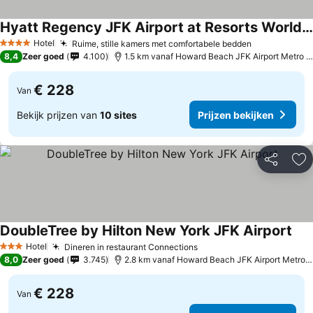
Hyatt Regency JFK Airport at Resorts World New York
Hotel
Ruime, stille kamers met comfortabele bedden
4 Sterren
8,4
Zeer goed
4.100
1.5 km vanaf Howard Beach JFK Airport Metro Station
€ 228
Van
Bekijk prijzen van
10 sites
Prijzen bekijken
Delen
To
DoubleTree by Hilton New York JFK Airport
Hotel
Dineren in restaurant Connections
3 Sterren
8,0
Zeer goed
3.745
2.8 km vanaf Howard Beach JFK Airport Metro Station
€ 228
Van