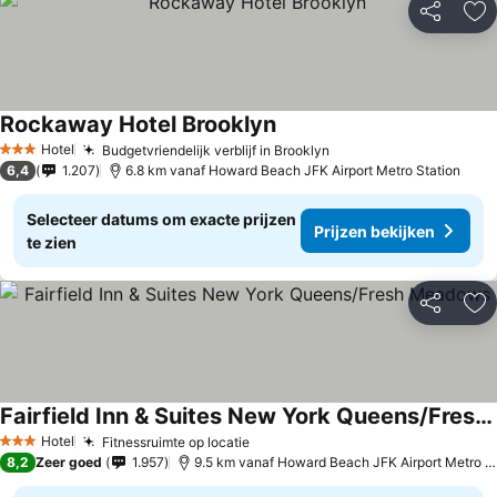
Delen
To
Rockaway Hotel Brooklyn
Hotel
Budgetvriendelijk verblijf in Brooklyn
3 Sterren
6,4
1.207
6.8 km vanaf Howard Beach JFK Airport Metro Station
Selecteer datums om exacte prijzen
Prijzen bekijken
te zien
Delen
To
Fairfield Inn & Suites New York Queens/Fresh Meadows
Hotel
Fitnessruimte op locatie
3 Sterren
8,2
Zeer goed
1.957
9.5 km vanaf Howard Beach JFK Airport Metro Station