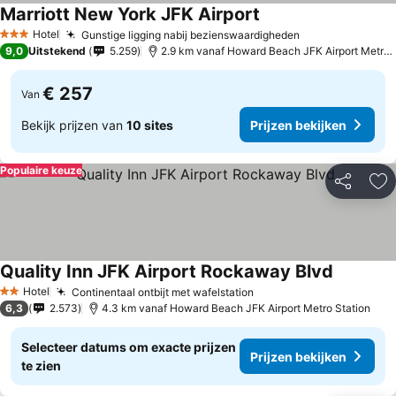
Marriott New York JFK Airport
Hotel
Gunstige ligging nabij bezienswaardigheden
3 Sterren
9,0
Uitstekend
5.259
2.9 km vanaf Howard Beach JFK Airport Metro Station
€ 257
Van
Bekijk prijzen van
10 sites
Prijzen bekijken
Populaire keuze
Delen
To
Quality Inn JFK Airport Rockaway Blvd
Hotel
Continentaal ontbijt met wafelstation
2 Sterren
6,3
2.573
4.3 km vanaf Howard Beach JFK Airport Metro Station
Selecteer datums om exacte prijzen
Prijzen bekijken
te zien