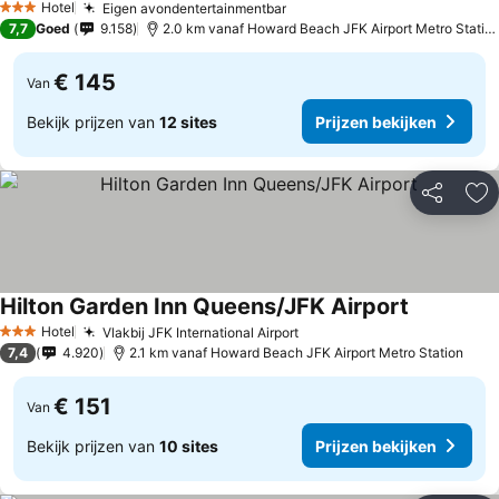
Hotel
Eigen avondentertainmentbar
3 Sterren
7,7
Goed
9.158
2.0 km vanaf Howard Beach JFK Airport Metro Station
€ 145
Van
Bekijk prijzen van
12 sites
Prijzen bekijken
Delen
To
Hilton Garden Inn Queens/JFK Airport
Hotel
Vlakbij JFK International Airport
3 Sterren
7,4
4.920
2.1 km vanaf Howard Beach JFK Airport Metro Station
€ 151
Van
Bekijk prijzen van
10 sites
Prijzen bekijken