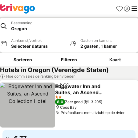
Favorieten
Aanmel
Me
Bestemming
Oregon
Aankomst/vertrek
Gasten en kamers
Selecteer datums
2 gasten, 1 kamer
Sorteren
Filteren
Kaart
Hotels in Oregon (Verenigde Staten)
Hoe commissies de ranking beïnvloeden
Edgewater Inn and
Delen
Toevoegen aan favorieten
Suites, an Ascend
Collection Hotel
2 Sterren
8,0
Zeer goed
3.205
Coos Bay
Privébalkons met uitzicht op de rivier