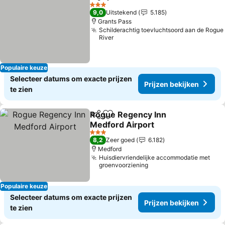
Delen
Toevoegen aan favorieten
3 Sterren
9,0
Uitstekend
5.185
Grants Pass
Schilderachtig toevluchtsoord aan de Rogue
River
Populaire keuze
Selecteer datums om exacte prijzen
Prijzen bekijken
te zien
Rogue Regency Inn
Delen
Toevoegen aan favorieten
Medford Airport
3 Sterren
8,2
Zeer goed
6.182
Medford
Huisdiervriendelijke accommodatie met
groenvoorziening
Populaire keuze
Selecteer datums om exacte prijzen
Prijzen bekijken
te zien