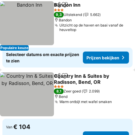
Bandon Inn
Delen
Toevoegen aan favorieten
3 Sterren
9,3
Uitstekend
5.662
Bandon
Uitzicht op de haven en baai vanaf de
heuveltop
Populaire keuze
Selecteer datums om exacte prijzen
Prijzen bekijken
te zien
Country Inn & Suites by
Delen
Toevoegen aan favorieten
Radisson, Bend, OR
3 Sterren
8,1
Zeer goed
2.099
Bend
Warm ontbijt met wafel smaken
€ 104
Van