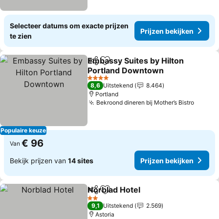
Selecteer datums om exacte prijzen
Prijzen bekijken
te zien
Embassy Suites by Hilton
Delen
Toevoegen aan favorieten
Portland Downtown
4 Sterren
8,6
Uitstekend
8.464
Portland
Bekroond dineren bij Mother’s Bistro
Populaire keuze
€ 96
Van
Bekijk prijzen van
14 sites
Prijzen bekijken
Norblad Hotel
Delen
Toevoegen aan favorieten
2 Sterren
9,1
Uitstekend
2.569
Astoria