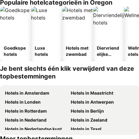
Populaire hotelcategorieën in Oregon
Goedkope
Luxe
Hotels met
Diervriend
Well
hotels
hotels
zwembad
elijke
otels
hotels
Je bent slechts één klik verwijderd van deze
topbestemmingen
Hotels in Amsterdam
Hotels in Maastricht
Hotels in Londen
Hotels in Antwerpen
Hotels in Rotterdam
Hotels in Berlijn
Hotels in Nederland
Hotels in Zeeland
Hotels in Nederlandse kust
Hotels in Texel
Meer topbestemmingen
Hotels in Duitsland
Hotels in Ibiza