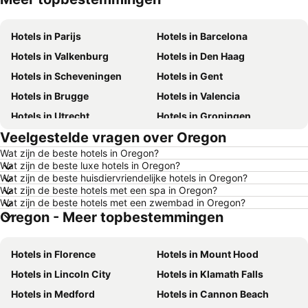
Hotels in Parijs
Hotels in Barcelona
Hotels in Valkenburg
Hotels in Den Haag
Hotels in Scheveningen
Hotels in Gent
Hotels in Brugge
Hotels in Valencia
Hotels in Utrecht
Hotels in Groningen
Veelgestelde vragen over Oregon
Hotels in Kopenhagen
Hotels in Keulen
Wat zijn de beste hotels in Oregon?
Hotels in Luxemburg Stad
Hotels in Dusseldorf
Wat zijn de beste luxe hotels in Oregon?
Hotels in Eindhoven
Hotels in Noordwijk
Wat zijn de beste huisdiervriendelijke hotels in Oregon?
Wat zijn de beste hotels met een spa in Oregon?
Hotels in Haarlem
Hotels in Hamburg
Wat zijn de beste hotels met een zwembad in Oregon?
Oregon - Meer topbestemmingen
Hotels in Cochem
Hotels in Mallorca
Hotels in Terschelling
Hotels in Spanje
Hotels in Florence
Hotels in Mount Hood
Hotels in Noord-Holland
Hotels in Ameland
Hotels in Lincoln City
Hotels in Klamath Falls
Hotels in Limburg
Hotels in Friesland
Hotels in Medford
Hotels in Cannon Beach
Hotels in Luxemburg
Hotels in Frankrijk