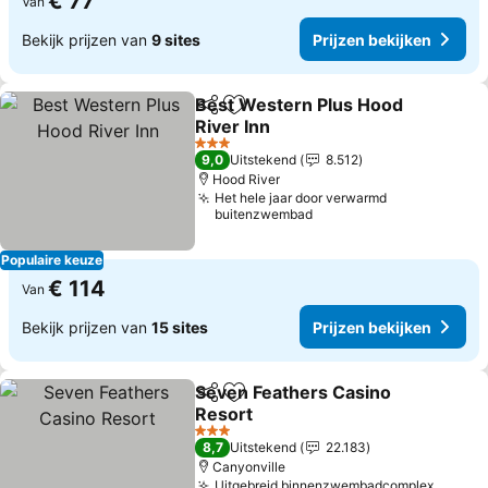
€ 77
Van
Bekijk prijzen van
9 sites
Prijzen bekijken
Best Western Plus Hood
Delen
Toevoegen aan favorieten
River Inn
3 Sterren
9,0
Uitstekend
8.512
Hood River
Het hele jaar door verwarmd
buitenzwembad
Populaire keuze
€ 114
Van
Bekijk prijzen van
15 sites
Prijzen bekijken
Seven Feathers Casino
Delen
Toevoegen aan favorieten
Resort
3 Sterren
8,7
Uitstekend
22.183
Canyonville
Uitgebreid binnenzwembadcomplex