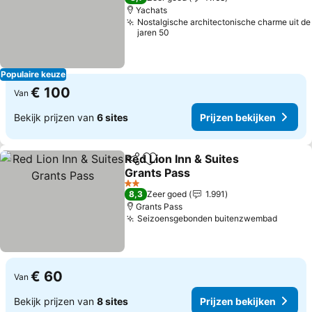
Yachats
Nostalgische architectonische charme uit de
jaren 50
Populaire keuze
€ 100
Van
Bekijk prijzen van
6 sites
Prijzen bekijken
Red Lion Inn & Suites
Delen
Toevoegen aan favorieten
Grants Pass
2 Sterren
8,3
Zeer goed
1.991
Grants Pass
Seizoensgebonden buitenzwembad
€ 60
Van
Bekijk prijzen van
8 sites
Prijzen bekijken