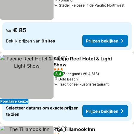
Portland
Stedelijke oase in de Pacific Northwest
€ 85
Van
Bekijk prijzen van
9 sites
Prijzen bekijken
Pacific Reef Hotel & Light
Delen
Toevoegen aan favorieten
Show
3 Sterren
8,4
Zeer goed
4.613
Gold Beach
Traditioneel kustvisrestaurant
Populaire keuze
Selecteer datums om exacte prijzen
Prijzen bekijken
te zien
The Tillamook Inn
Delen
Toevoegen aan favorieten