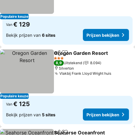
Populaire keuze
€ 129
Van
Bekijk prijzen van
6 sites
Prijzen bekijken
Oregon Garden Resort
Delen
Toevoegen aan favorieten
3 Sterren
8,9
Uitstekend
8.094
Silverton
Vlakbij Frank Lloyd Wright huis
Populaire keuze
€ 125
Van
Bekijk prijzen van
5 sites
Prijzen bekijken
Seahorse Oceanfront