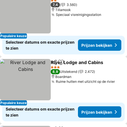
2 Sterren
7,4
3.560
Tillamook
Speciaal visreinigingsstation
Populaire keuze
Selecteer datums om exacte prijzen
Prijzen bekijken
te zien
River Lodge and Cabins
Delen
Toevoegen aan favorieten
3 Sterren
8,9
Uitstekend
2.472
Boardman
Ruime hutten met uitzicht op de rivier
Populaire keuze
Selecteer datums om exacte prijzen
Prijzen bekijken
te zien