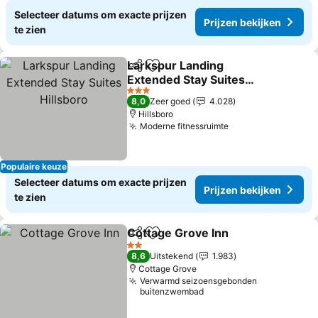
Selecteer datums om exacte prijzen
Prijzen bekijken
te zien
Larkspur Landing
Delen
Toevoegen aan favorieten
Extended Stay Suites
Hillsboro
3 Sterren
8,0
Zeer goed
4.028
Hillsboro
Moderne fitnessruimte
Populaire keuze
Selecteer datums om exacte prijzen
Prijzen bekijken
te zien
Cottage Grove Inn
Delen
Toevoegen aan favorieten
2 Sterren
8,6
Uitstekend
1.983
Cottage Grove
Verwarmd seizoensgebonden
buitenzwembad