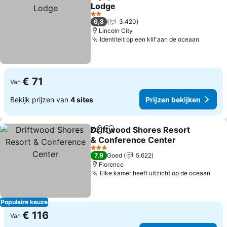
Delen
Toevoegen aan favorieten
Lodge
2 Sterren
6,8
3.420
Lincoln City
Identiteit op een klif aan de oceaan
€ 71
Van
Bekijk prijzen van
4 sites
Prijzen bekijken
Driftwood Shores Resort
Delen
Toevoegen aan favorieten
& Conference Center
3 Sterren
7,9
Goed
5.622
Florence
Elke kamer heeft uitzicht op de oceaan
Populaire keuze
€ 116
Van