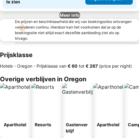
te zien
Meer info
De prijzen en beschikbaarheid die wij van boekingssites ontvangen
veranderen continu. Hierdoor kan het voorkomen dat je op de
boekingssite niet altijd exact dezelfde aanbieding ziet als op
trivago.
Prijsklasse
Hotels - Oregon -
Prijsklasse
van
‎€ 60
tot
‎€ 267
(price per night)
Overige verblijven in Oregon
Aparthotel
Resorts
Gastenver
Aparthotel
Camp
blijf