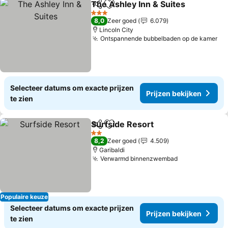
The Ashley Inn & Suites
Delen
Toevoegen aan favorieten
3 Sterren
8,0
Zeer goed
6.079
Lincoln City
Ontspannende bubbelbaden op de kamer
Selecteer datums om exacte prijzen
Prijzen bekijken
te zien
Surfside Resort
Delen
Toevoegen aan favorieten
2 Sterren
8,2
Zeer goed
4.509
Garibaldi
Verwarmd binnenzwembad
Populaire keuze
Selecteer datums om exacte prijzen
Prijzen bekijken
te zien