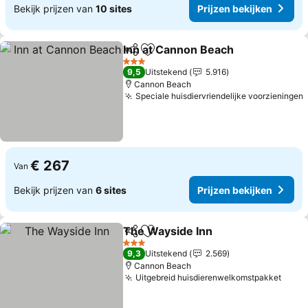
Bekijk prijzen van
10 sites
Prijzen bekijken
Inn at Cannon Beach
Delen
Toevoegen aan favorieten
3 Sterren
9,5
Uitstekend
5.916
Cannon Beach
Speciale huisdiervriendelijke voorzieningen
€ 267
Van
Bekijk prijzen van
6 sites
Prijzen bekijken
The Wayside Inn
Delen
Toevoegen aan favorieten
3 Sterren
9,3
Uitstekend
2.569
Cannon Beach
Uitgebreid huisdierenwelkomstpakket