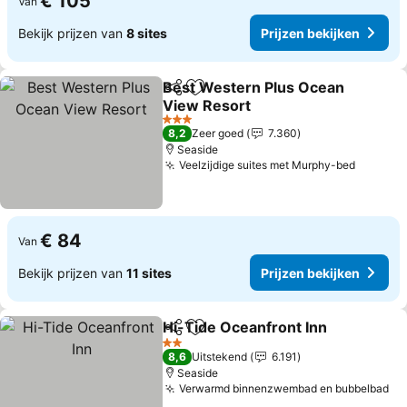
€ 105
Van
Bekijk prijzen van
8 sites
Prijzen bekijken
Best Western Plus Ocean
Delen
Toevoegen aan favorieten
View Resort
3 Sterren
8,2
Zeer goed
7.360
Seaside
Veelzijdige suites met Murphy-bed
€ 84
Van
Bekijk prijzen van
11 sites
Prijzen bekijken
Hi-Tide Oceanfront Inn
Delen
Toevoegen aan favorieten
2 Sterren
8,6
Uitstekend
6.191
Seaside
Verwarmd binnenzwembad en bubbelbad