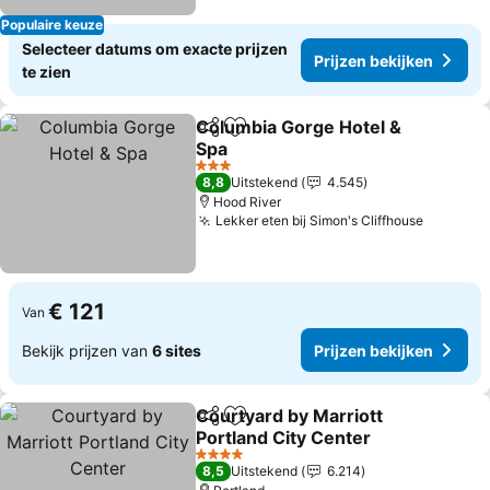
Populaire keuze
Selecteer datums om exacte prijzen
Prijzen bekijken
te zien
Columbia Gorge Hotel &
Delen
Toevoegen aan favorieten
Spa
3 Sterren
8,8
Uitstekend
4.545
Hood River
Lekker eten bij Simon's Cliffhouse
€ 121
Van
Bekijk prijzen van
6 sites
Prijzen bekijken
Courtyard by Marriott
Delen
Toevoegen aan favorieten
Portland City Center
4 Sterren
8,5
Uitstekend
6.214