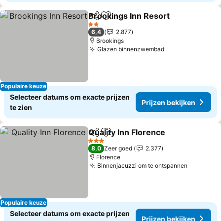
Brookings Inn Resort
Delen
Toevoegen aan favorieten
2 Sterren
6,4
2.877
Brookings
Glazen binnenzwembad
Populaire keuze
Selecteer datums om exacte prijzen
Prijzen bekijken
te zien
Quality Inn Florence
Delen
Toevoegen aan favorieten
3 Sterren
8,0
Zeer goed
2.377
Florence
Binnenjacuzzi om te ontspannen
Populaire keuze
Selecteer datums om exacte prijzen
Prijzen bekijken