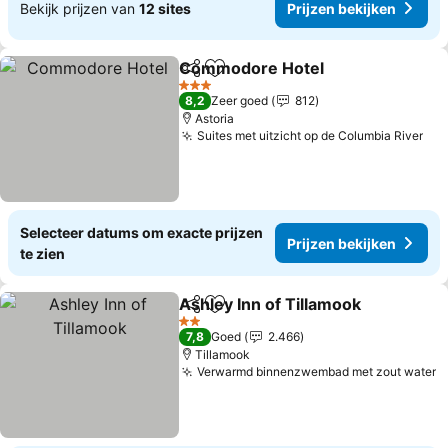
Bekijk prijzen van
12 sites
Prijzen bekijken
Commodore Hotel
Delen
Toevoegen aan favorieten
3 Sterren
8,2
Zeer goed
812
Astoria
Suites met uitzicht op de Columbia River
Selecteer datums om exacte prijzen
Prijzen bekijken
te zien
Ashley Inn of Tillamook
Delen
Toevoegen aan favorieten
2 Sterren
7,8
Goed
2.466
Tillamook
Verwarmd binnenzwembad met zout water