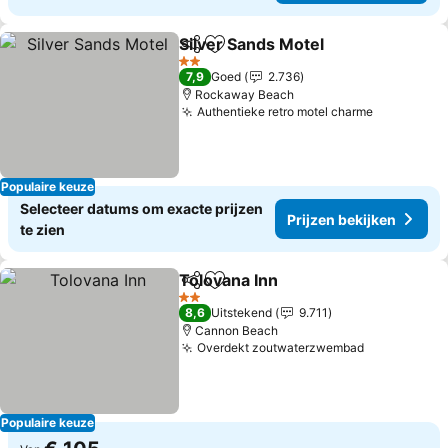
Silver Sands Motel
Delen
Toevoegen aan favorieten
2 Sterren
7,9
Goed
2.736
Rockaway Beach
Authentieke retro motel charme
Populaire keuze
Selecteer datums om exacte prijzen
Prijzen bekijken
te zien
Tolovana Inn
Delen
Toevoegen aan favorieten
2 Sterren
8,6
Uitstekend
9.711
Cannon Beach
Overdekt zoutwaterzwembad
Populaire keuze