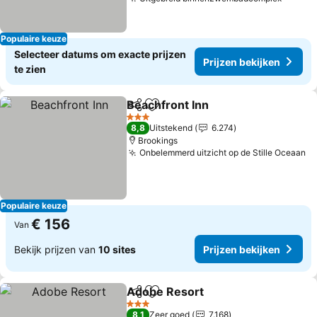
Populaire keuze
Selecteer datums om exacte prijzen
Prijzen bekijken
te zien
Beachfront Inn
Delen
Toevoegen aan favorieten
3 Sterren
8,8
Uitstekend
6.274
Brookings
Onbelemmerd uitzicht op de Stille Oceaan
Populaire keuze
€ 156
Van
Bekijk prijzen van
10 sites
Prijzen bekijken
Adobe Resort
Delen
Toevoegen aan favorieten
3 Sterren
8,1
Zeer goed
7.168